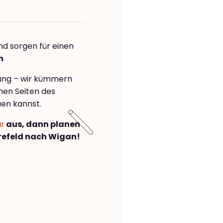
nd sorgen für einen
n
rung – wir kümmern
önen Seiten des
en kannst.
ar
aus, dann planen
refeld nach Wigan!