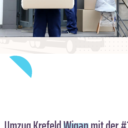
Umzug Krefeld
Wigan
mit der #