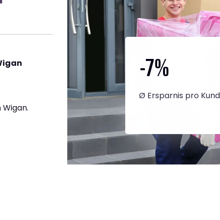
-7
%
Wigan
Ø Ersparnis pro Kun
 Wigan.