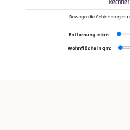
Rechner
Bewege die Schieberegler un
Entfernung in km:
Wohnfläche in qm: