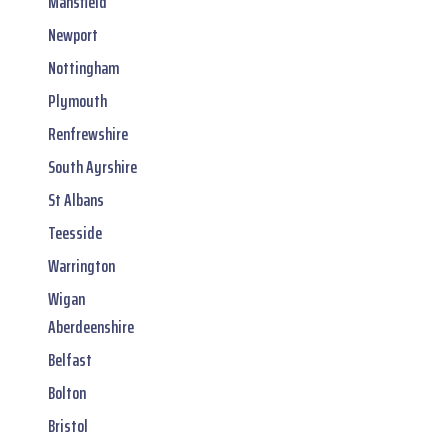
Mansfield
Newport
Nottingham
Plymouth
Renfrewshire
South Ayrshire
St Albans
Teesside
Warrington
Wigan
Aberdeenshire
Belfast
Bolton
Bristol