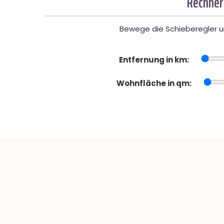
Rechner
Bewege die Schieberegler un
Entfernung in km:
Wohnfläche in qm: