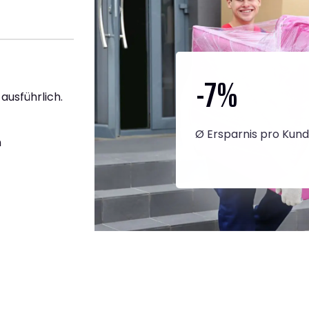
-7
%
 ausführlich.
Ø Ersparnis pro Kun
h