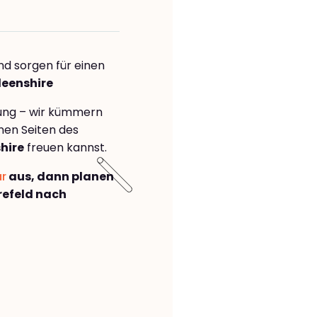
nd sorgen für einen
deenshire
rung – wir kümmern
önen Seiten des
hire
freuen kannst.
ar
aus, dann planen
efeld nach