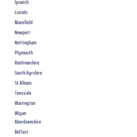
Ipswich
Lincoln
Mansfield
Newport
Nottingham
Plymouth
Renfrewshire
South Ayrshire
St Albans
Teesside
Warrington
Wigan
Aberdeenshire
Belfast