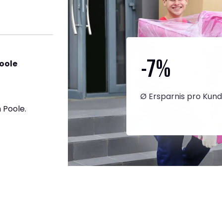
-7
%
oole
Ø Ersparnis pro Kun
 Poole.