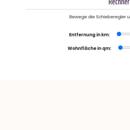
Rechner
Bewege die Schieberegler un
Entfernung in km:
Wohnfläche in qm: