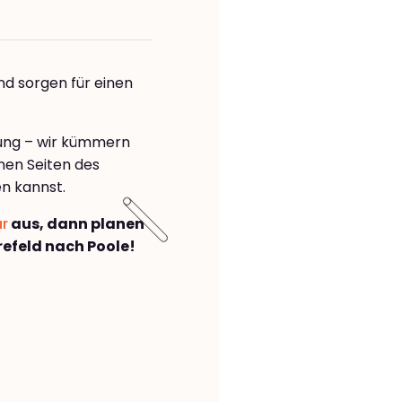
nd sorgen für einen
rung – wir kümmern
önen Seiten des
n kannst.
ar
aus, dann planen
efeld nach Poole!