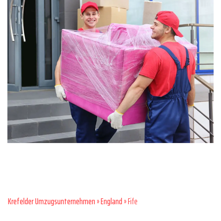
Krefelder Umzugsunternehmen
»
England
» Fife