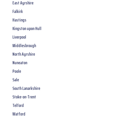
East Ayrshire
Falkirk
Hastings
Kingston upon Hull
Liverpool
Middlesbrough
North Ayrshire
Nuneaton
Poole
Sale
South Lanarkshire
Stoke-on-Trent
Telford
Watford