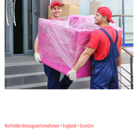
Krefelder Umzugsunternehmen
»
England
» Basildon