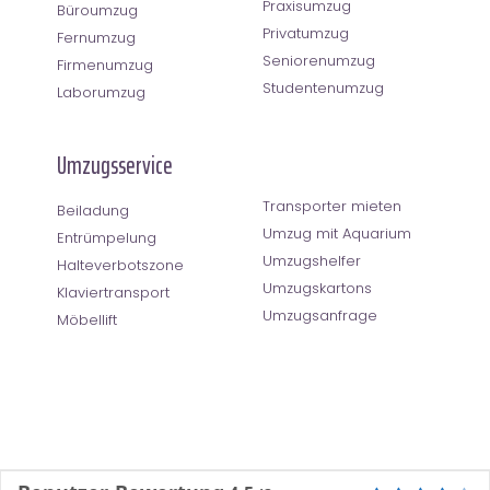
Praxisumzug
Büroumzug
Privatumzug
Fernumzug
Seniorenumzug
Firmenumzug
Studentenumzug
Laborumzug
Umzugsservice
Transporter mieten
Beiladung
Umzug mit Aquarium
Entrümpelung
Umzugshelfer
Halteverbotszone
Umzugskartons
Klaviertransport
Umzugsanfrage
Möbellift