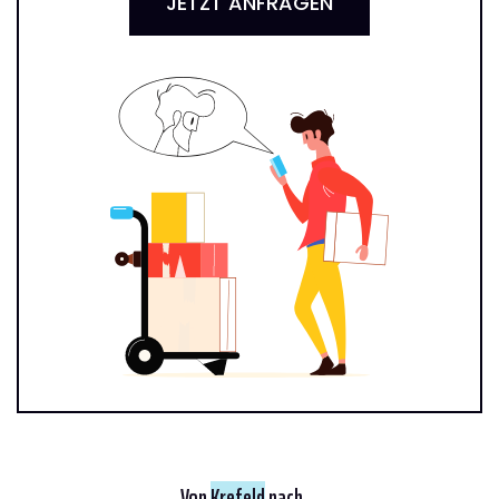
JETZT ANFRAGEN
Von
Krefeld
nach ...