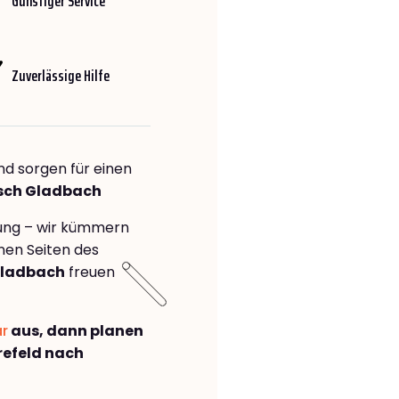
Günstiger Service
Zuverlässige Hilfe
nd sorgen für einen
isch Gladbach
rung – wir kümmern
önen Seiten des
Gladbach
freuen
ar
aus, dann planen
efeld nach