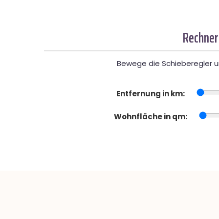
Rechner
Bewege die Schieberegler un
Entfernung in km:
Wohnfläche in qm: