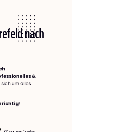
Krefeld nach
sch
ofessionelles &
s sich um alles
 richtig!