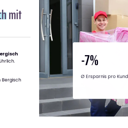
ch
mit
-7
%
ergisch
hrlich.
Ø Ersparnis pro Kun
 Bergisch