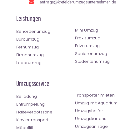
anfrage@krefelderumzugsunternehmen.de
Leistungen
Mini Umzug
Behördenumzug
Praxisumzug
Büroumzug
Privatumzug
Fernumzug
Seniorenumzug
Firmenumzug
Studentenumzug
Laborumzug
Umzugsservice
Transporter mieten
Beiladung
Umzug mit Aquarium
Entrümpelung
Umzugshelfer
Halteverbotszone
Umzugskartons
Klaviertransport
Umzugsanfrage
Möbellift