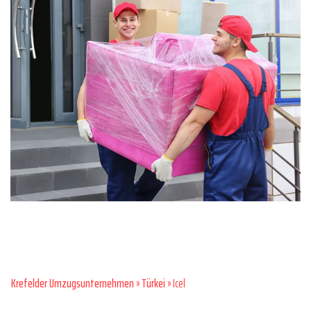
Krefelder Umzugsunternehmen
»
Türkei
» Icel