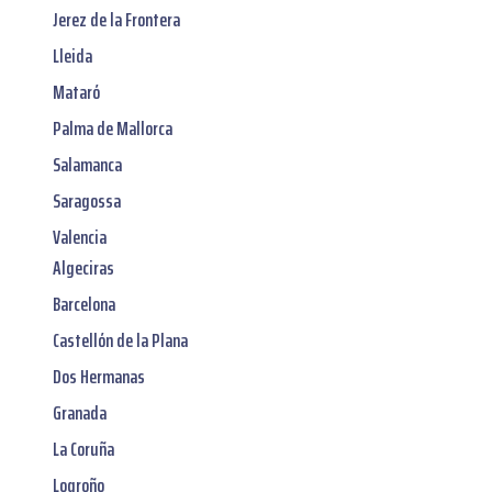
Jerez de la Frontera
Lleida
Mataró
Palma de Mallorca
Salamanca
Saragossa
Valencia
Algeciras
Barcelona
Castellón de la Plana
Dos Hermanas
Granada
La Coruña
Logroño