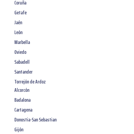
Coruña
Getafe
Jaén
León
Marbella
Oviedo
Sabadell
Santander
Torrejón de Ardoz
Alcorcón
Badalona
Cartagena
Donostia-San Sebastian
Gijón