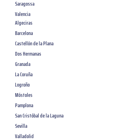
Saragossa
Valencia
Algeciras
Barcelona
Castellón de la Plana
Dos Hermanas
Granada
La Coruña
Logroño
Móstoles
Pamplona
San Cristóbal de la Laguna
Sevilla
Valladolid