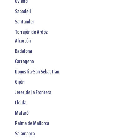
Oviedo
Sabadell
Santander
Torrejón de Ardoz
Alcorcón
Badalona
Cartagena
Donostia-San Sebastian
Gijón
Jerez de la Frontera
Lleida
Mataró
Palma de Mallorca
Salamanca