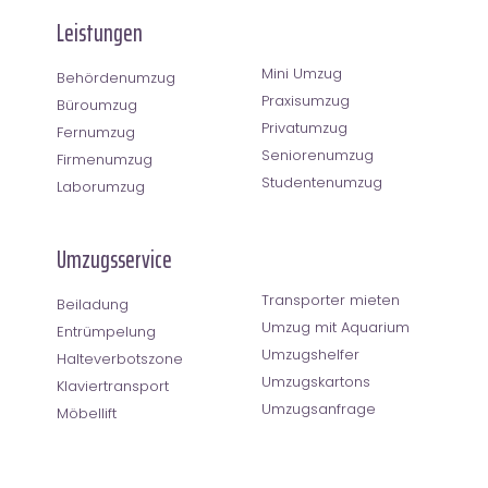
Leistungen
Mini Umzug
Behördenumzug
Praxisumzug
Büroumzug
Privatumzug
Fernumzug
Seniorenumzug
Firmenumzug
Studentenumzug
Laborumzug
Umzugsservice
Transporter mieten
Beiladung
Umzug mit Aquarium
Entrümpelung
Umzugshelfer
Halteverbotszone
Umzugskartons
Klaviertransport
Umzugsanfrage
Möbellift