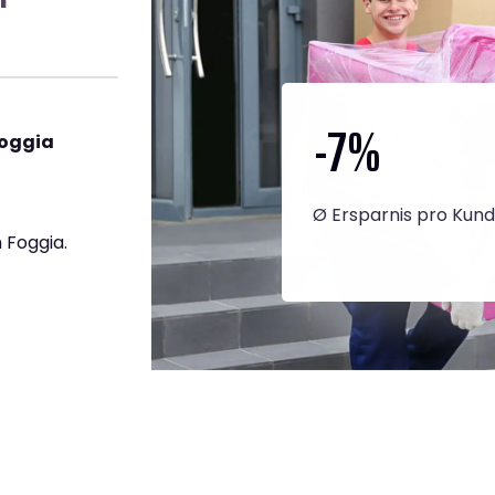
-7
%
Foggia
Ø Ersparnis pro Kun
 Foggia.