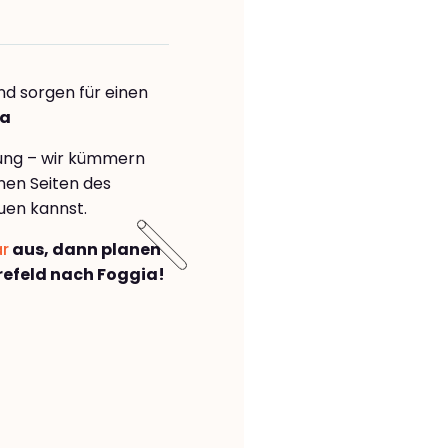
nd sorgen für einen
ia
rung – wir kümmern
önen Seiten des
uen kannst.
ar
aus, dann planen
efeld nach Foggia!