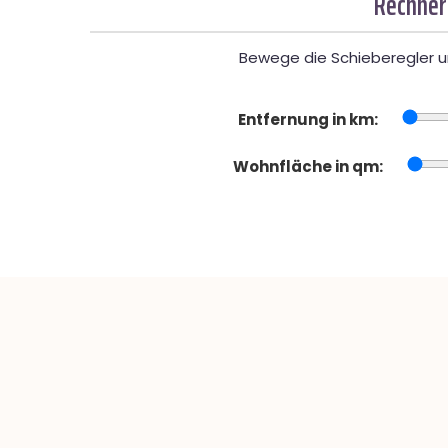
Rechner
Bewege die Schieberegler un
Entfernung in km:
Wohnfläche in qm: