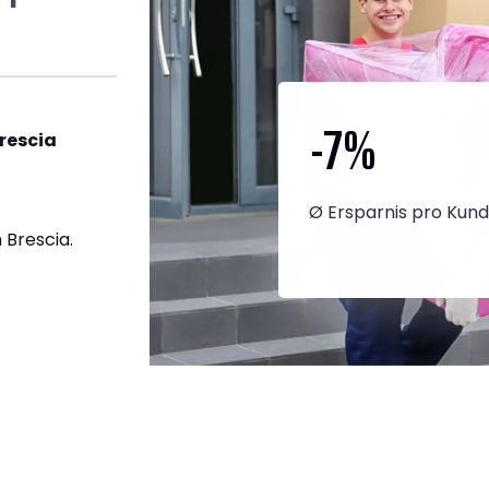
-7
%
rescia
Ø Ersparnis pro Kun
 Brescia.