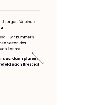
nd sorgen für einen
ia
rung – wir kümmern
önen Seiten des
uen kannst.
ar
aus, dann planen
efeld nach Brescia!