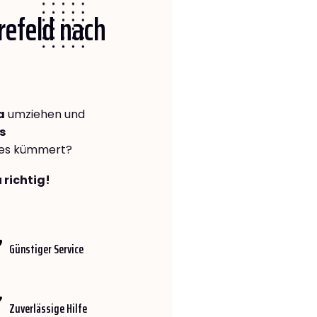
Krefeld nach
a
umziehen und
s
lles kümmert?
 richtig!
Günstiger Service
Zuverlässige Hilfe