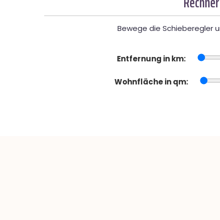
Rechner
Bewege die Schieberegler un
Entfernung in km:
Wohnfläche in qm: