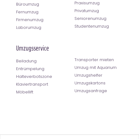
Praxisumzug
Büroumzug
Privatumzug
Fernumzug
Seniorenumzug
Firmenumzug
Studentenumzug
Laborumzug
Umzugsservice
Transporter mieten
Beiladung
Umzug mit Aquarium
Entrümpelung
Umzugshelfer
Halteverbotszone
Umzugskartons
Klaviertransport
Umzugsanfrage
Möbellift