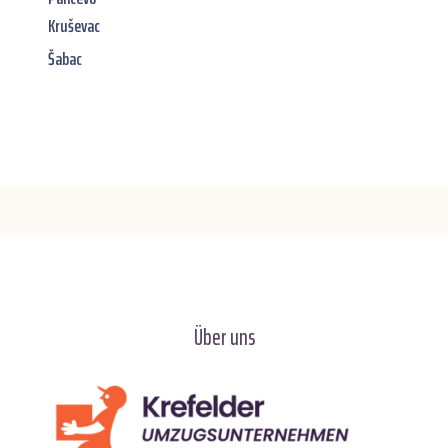
Kruševac
Šabac
Über uns