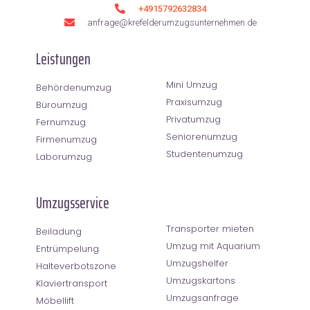
+4915792632834
anfrage@krefelderumzugsunternehmen.de
Leistungen
Mini Umzug
Behördenumzug
Praxisumzug
Büroumzug
Privatumzug
Fernumzug
Seniorenumzug
Firmenumzug
Studentenumzug
Laborumzug
Umzugsservice
Transporter mieten
Beiladung
Umzug mit Aquarium
Entrümpelung
Umzugshelfer
Halteverbotszone
Umzugskartons
Klaviertransport
Umzugsanfrage
Möbellift