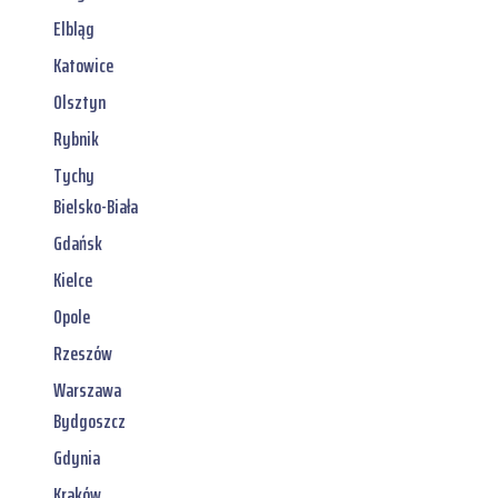
Elbląg
Katowice
Olsztyn
Rybnik
Tychy
Bielsko-Biała
Gdańsk
Kielce
Opole
Rzeszów
Warszawa
Bydgoszcz
Gdynia
Kraków