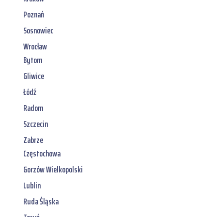
Poznań
Sosnowiec
Wrocław
Bytom
Gliwice
Łódź
Radom
Szczecin
Zabrze
Częstochowa
Gorzów Wielkopolski
Lublin
Ruda Śląska