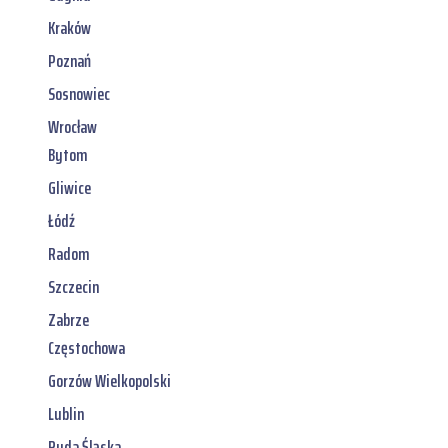
Kraków
Poznań
Sosnowiec
Wrocław
Bytom
Gliwice
Łódź
Radom
Szczecin
Zabrze
Częstochowa
Gorzów Wielkopolski
Lublin
Ruda Śląska