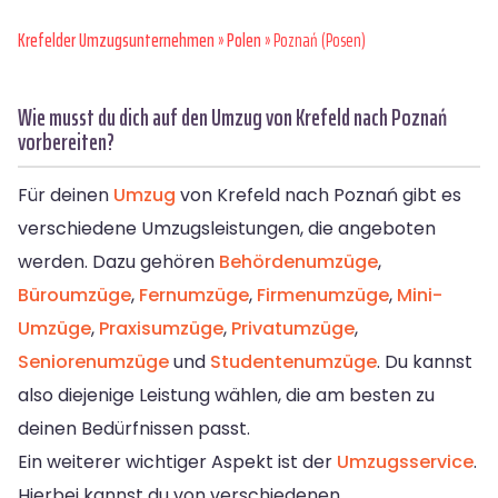
Krefelder Umzugsunternehmen
»
Polen
» Poznań (Posen)
Wie musst du dich auf den Umzug von Krefeld nach Poznań
vorbereiten?
Für deinen
Umzug
von Krefeld nach Poznań gibt es
verschiedene Umzugsleistungen, die angeboten
werden. Dazu gehören
Behördenumzüge
,
Büroumzüge
,
Fernumzüge
,
Firmenumzüge
,
Mini-
Umzüge
,
Praxisumzüge
,
Privatumzüge
,
Seniorenumzüge
und
Studentenumzüge
. Du kannst
also diejenige Leistung wählen, die am besten zu
deinen Bedürfnissen passt.
Ein weiterer wichtiger Aspekt ist der
Umzugsservice
.
Hierbei kannst du von verschiedenen