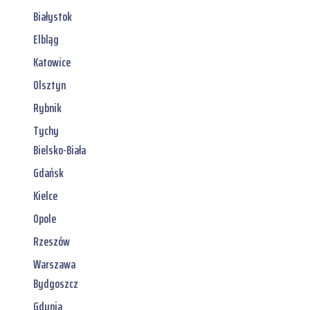
Białystok
Elbląg
Katowice
Olsztyn
Rybnik
Tychy
Bielsko-Biała
Gdańsk
Kielce
Opole
Rzeszów
Warszawa
Bydgoszcz
Gdynia