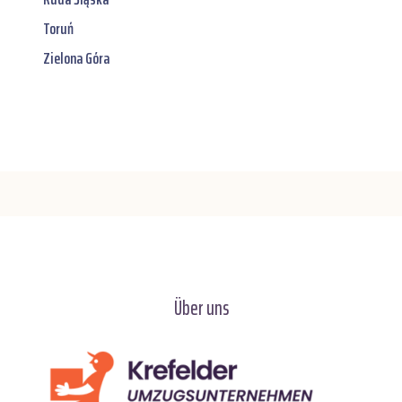
Toruń
Zielona Góra
Über uns