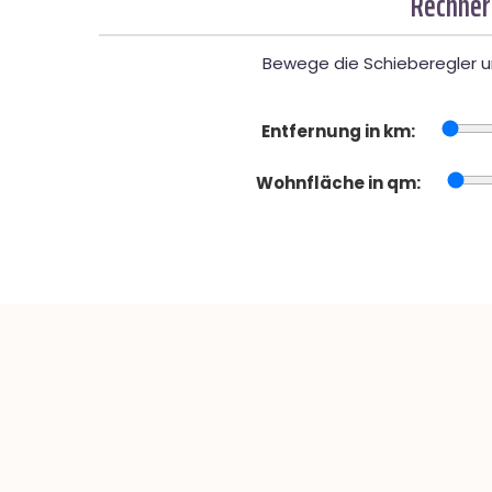
Rechner
Bewege die Schieberegler un
Entfernung in km:
Wohnfläche in qm: