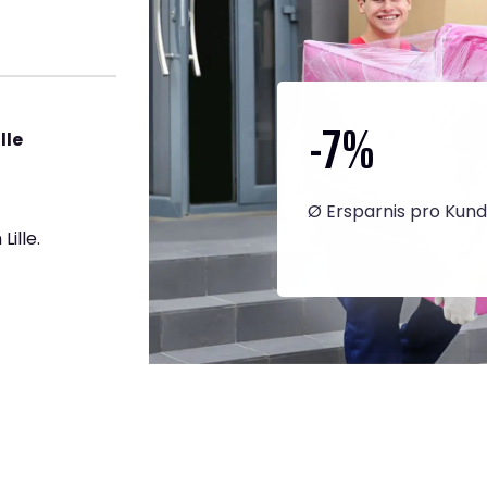
-7
%
lle
Ø Ersparnis pro Kun
ille.