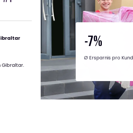
-7
%
ibraltar
Ø Ersparnis pro Kun
Gibraltar.