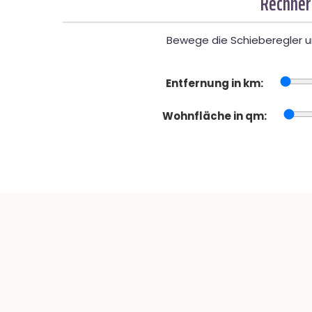
Rechner
Bewege die Schieberegler un
Entfernung in km:
Wohnfläche in qm: