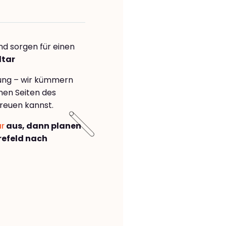
nd sorgen für einen
ltar
rung – wir kümmern
önen Seiten des
reuen kannst.
ar
aus, dann planen
efeld nach