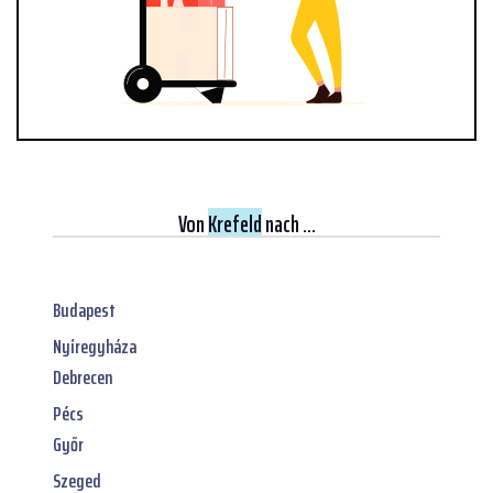
Von
Krefeld
nach ...
Budapest
Nyíregyháza
Debrecen
Pécs
Győr
Szeged