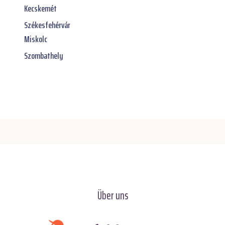
Kecskemét
Székesfehérvár
Miskolc
Szombathely
Über uns