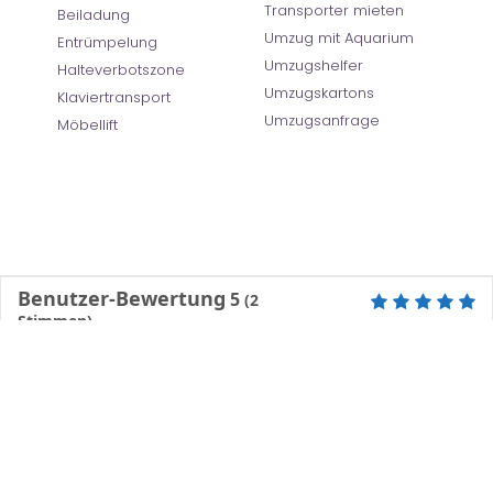
Transporter mieten
Beiladung
Umzug mit Aquarium
Entrümpelung
Umzugshelfer
Halteverbotszone
Umzugskartons
Klaviertransport
Umzugsanfrage
Möbellift
Benutzer-Bewertung
5
(
2
Stimmen)
©
Umzugsunternehmen Krefeld
- All Right Reserved
Ratgeber
| |
Impressum
|
Datenschutz