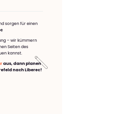
nd sorgen für einen
ec
rung – wir kümmern
önen Seiten des
uen kannst.
ar
aus, dann planen
efeld nach Liberec!