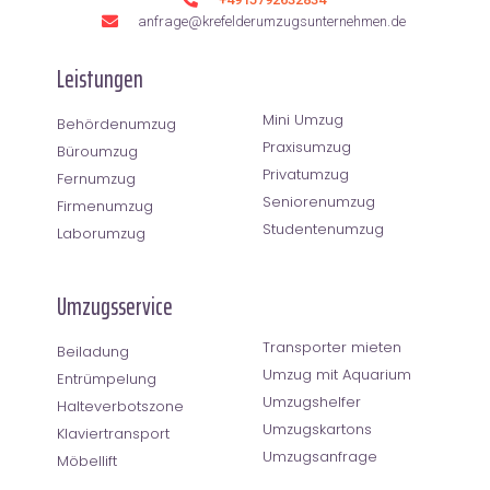
anfrage@krefelderumzugsunternehmen.de
Leistungen
Mini Umzug
Behördenumzug
Praxisumzug
Büroumzug
Privatumzug
Fernumzug
Seniorenumzug
Firmenumzug
Studentenumzug
Laborumzug
Umzugsservice
Transporter mieten
Beiladung
Umzug mit Aquarium
Entrümpelung
Umzugshelfer
Halteverbotszone
Umzugskartons
Klaviertransport
Umzugsanfrage
Möbellift