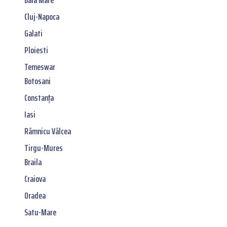
Cluj-Napoca
Galati
Ploiesti
Temeswar
Botosani
Constanța
Iasi
Râmnicu Vâlcea
Tirgu-Mures
Braila
Craiova
Oradea
Satu-Mare