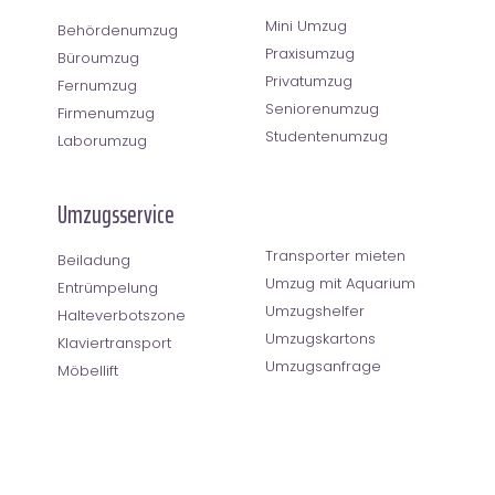
Mini Umzug
Behördenumzug
Praxisumzug
Büroumzug
Privatumzug
Fernumzug
Seniorenumzug
Firmenumzug
Studentenumzug
Laborumzug
Umzugsservice
Transporter mieten
Beiladung
Umzug mit Aquarium
Entrümpelung
Umzugshelfer
Halteverbotszone
Umzugskartons
Klaviertransport
Umzugsanfrage
Möbellift