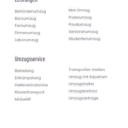
Mini Umzug
Behördenumzug
Praxisumzug
Büroumzug
Privatumzug
Fernumzug
Seniorenumzug
Firmenumzug
Studentenumzug
Laborumzug
Umzugsservice
Transporter mieten
Beiladung
Umzug mit Aquarium
Entrümpelung
Umzugshelfer
Halteverbotszone
Umzugskartons
Klaviertransport
Umzugsanfrage
Möbellift