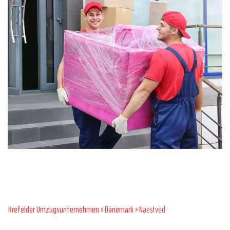
Krefelder Umzugsunternehmen
»
Dänemark
» Naestved