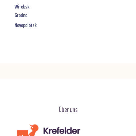
Witebsk
Grodno
Novopolotsk
Über uns